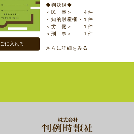
◆判決録◆
＜民 事＞ ４件
＜知的財産権＞１件
＜労 働＞ １件
＜刑 事＞ １件
かごに入れる
さらに詳細をみる