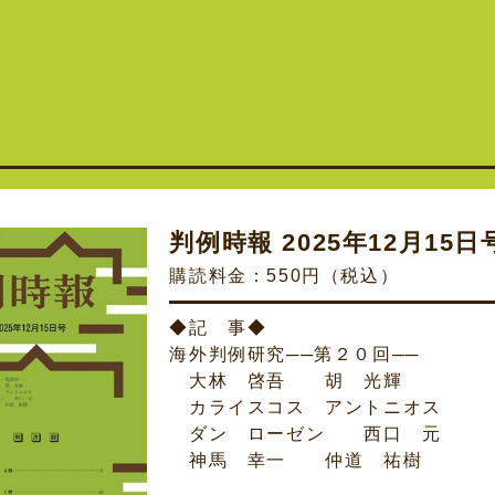
判例時報 2025年12月15日号 
購読料金：550円（税込）
◆記 事◆
海外判例研究──第２０回──
大林 啓吾 胡 光輝
カライスコス アントニオス
ダン ローゼン 西口 元
神馬 幸一 仲道 祐樹