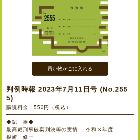
買い物かごに入れる
判例時報 2023年7月11日号 (No.255
5)
購読料金：550円（税込）
◆記 事◆
最高裁刑事破棄判決等の実情──令和３年度──
根崎 修一