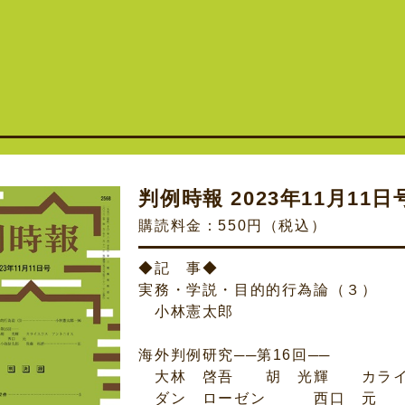
判例時報 2023年11月11日号 
購読料金：550円（税込）
◆記 事◆
実務・学説・目的的行為論（３）
小林憲太郎
海外判例研究──第16回──
大林 啓吾 胡 光輝 カライ
ダン ローゼン 西口 元