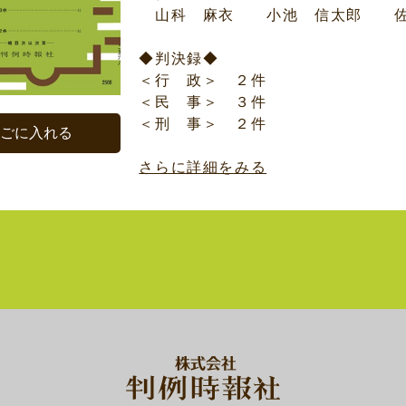
山科 麻衣 小池 信太郎 佐
◆判決録◆
＜行 政＞ ２件
＜民 事＞ ３件
＜刑 事＞ ２件
かごに入れる
さらに詳細をみる