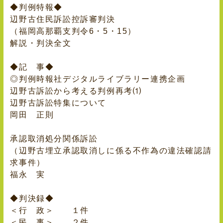
◆判例特報◆
辺野古住民訴訟控訴審判決
（福岡高那覇支判令6・5・15）
解説・判決全文
◆記 事◆
◎判例時報社デジタルライブラリー連携企画
辺野古訴訟から考える判例再考⑴
辺野古訴訟特集について
岡田 正則
承認取消処分関係訴訟
（辺野古埋立承認取消しに係る不作為の違法確認請
求事件）
福永 実
◆判決録◆
＜行 政＞ １件
＜民 事＞ ２件