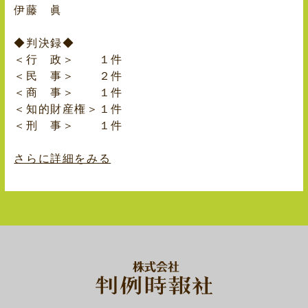
伊藤 眞
◆判決録◆
＜行 政＞ １件
＜民 事＞ ２件
＜商 事＞ １件
＜知的財産権＞１件
＜刑 事＞ １件
さらに詳細をみる