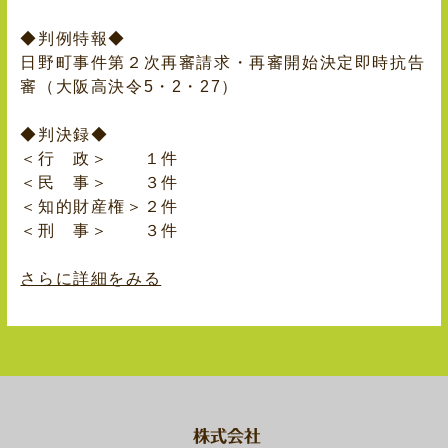
◆判例特報◆
日野町事件第２次再審請求・再審開始決定即時抗告
審（大阪高決令5・2・27）
◆判決録◆
＜行 政＞ １件
＜民 事＞ ３件
＜知的財産権＞２件
＜刑 事＞ ３件
さらに詳細をみる