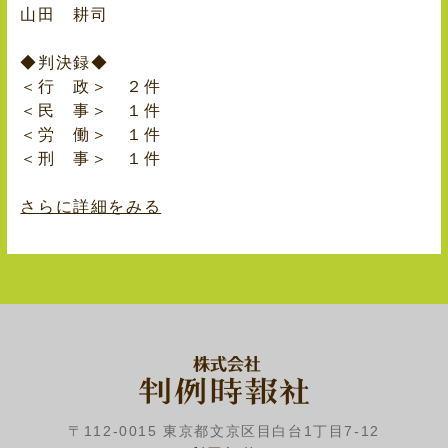
山田 耕司
◆判決録◆
＜行 政＞ ２件
＜民 事＞ １件
＜労 働＞ １件
＜刑 事＞ １件
さらに詳細をみる
〒112-0015 東京都文京区目白台1丁目7-12