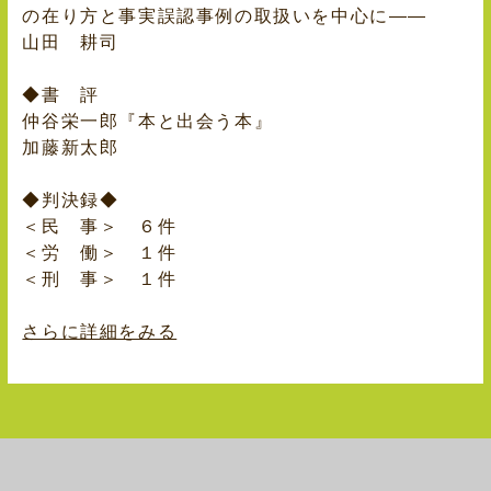
の在り方と事実誤認事例の取扱いを中心に――
山田 耕司
◆書 評
仲谷栄一郎『本と出会う本』
加藤新太郎
◆判決録◆
＜民 事＞ ６件
＜労 働＞ １件
＜刑 事＞ １件
さらに詳細をみる