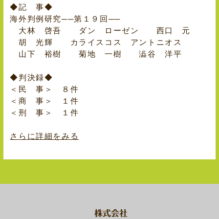
◆記 事◆
海外判例研究──第１９回──
大林 啓吾 ダン ローゼン 西口 元
胡 光輝 カライスコス アントニオス
山下 裕樹 菊地 一樹 澁谷 洋平
◆判決録◆
＜民 事＞ ８件
＜商 事＞ １件
＜刑 事＞ １件
さらに詳細をみる